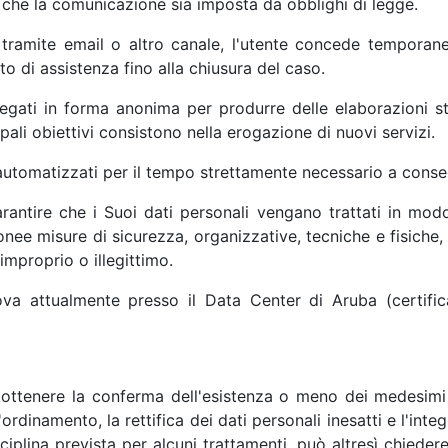
 che la comunicazione sia imposta da obblighi di legge.
, tramite email o altro canale, l'utente concede tempora
to di assistenza fino alla chiusura del caso.
gregati in forma anonima per produrre delle elaborazioni st
ipali obiettivi consistono nella erogazione di nuovi servizi.
 automatizzati per il tempo strettamente necessario a consegu
rantire che i Suoi dati personali vengano trattati in mod
nee misure di sicurezza, organizzative, tecniche e fisiche, p
o improprio o illegittimo.
 trova attualmente presso il Data Center di Aruba (certi
ottenere la conferma dell'esistenza o meno dei medesimi dat
'ordinamento, la rettifica dei dati personali inesatti e l'integ
iplina prevista per alcuni trattamenti, può altresì chiedere