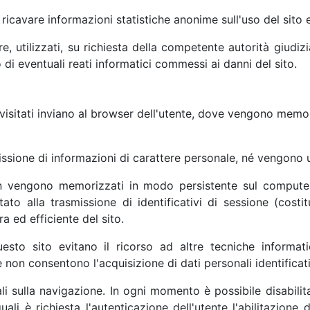
i ricavare informazioni statistiche anonime sull'uso del sito
re, utilizzati, su richiesta della competente autorità giudiz
 di eventuali reati informatici commessi ai danni del sito.
ti visitati inviano al browser dell'utente, dove vengono memor
ssione di informazioni di carattere personale, né vengono uti
n vengono memorizzati in modo persistente sul computer 
ato alla trasmissione di identificativi di sessione (costit
a ed efficiente del sito.
questo sito evitano il ricorso ad altre tecniche informat
 non consentono l'acquisizione di dati personali identificati
i sulla navigazione. In ogni momento è possibile disabilita
uali è richiesta l'autenticazione dell'utente l'abilitazion